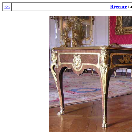
<<
Régence
ta